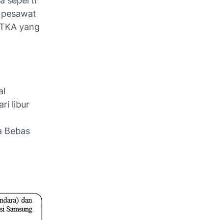
a seperti
n pesawat
 TKA yang
al
i libur
a Bebas