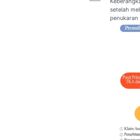
Keberangka
setelah me
penukaran 