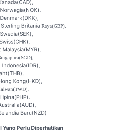
 Kanada(CAD),
 Norwegia(NOK),
 Denmark(DKK),
Sterling Britania
Raya(GBP),
 Swedia(SEK),
 Swiss(CHK),
t Malaysia(MYR),
Singapura(SGD),
 Indonesia(IDR),
Baht(THB),
 Hong Kong(HKD),
Taiwan(TWD),
ilipina(PHP),
Australia(AUD),
Selandia Baru(NZD)
l Yang Perlu Diperhatikan