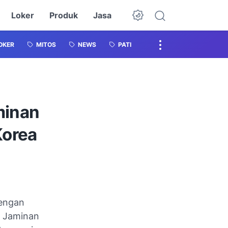
Loker
Produk
Jasa
OKER
MITOS
NEWS
PATI
minan
Korea
dengan
i Jaminan