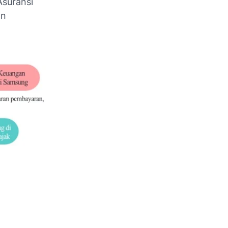
suransi
an