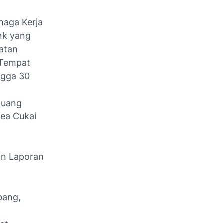
naga Kerja
nk yang
atan
 Tempat
ngga 30
 uang
ea Cukai
an Laporan
bang,