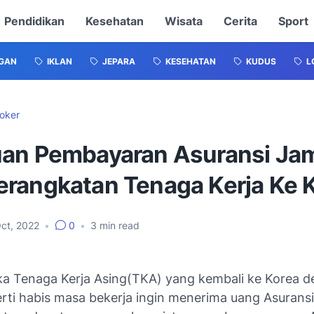
Pendidikan
Kesehatan
Wisata
Cerita
Sport
GAN
IKLAN
JEPARA
KESEHATAN
KUDUS
L
oker
an Pembayaran Asuransi Ja
rangkatan Tenaga Kerja Ke 
ct, 2022
•
0
•
3
min read
ka Tenaga Kerja Asing(TKA) yang kembali ke Korea 
erti habis masa bekerja ingin menerima uang Asurans