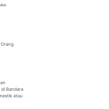
n Orang
tan
i di Bandara
estik atau