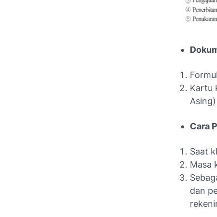
Dokum
Formul
Kartu 
Asing)
Cara 
Saat k
Masa k
Sebaga
dan pe
rekeni