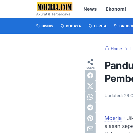
News
Ekonomi
Akurat & Terpercaya
BISNIS
BUDAYA
CERITA
GROBO
Home
L
Pandu
Pembe
Updated:
26 O
Moeria
- Ji
alasan sep