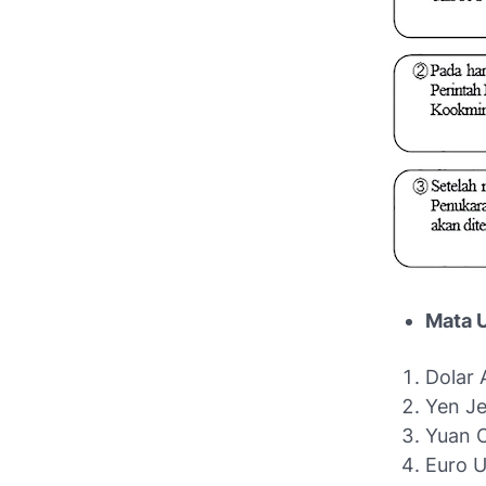
Mata U
Dolar 
Yen J
Yuan 
Euro U