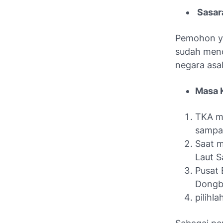
Sasar
Pemohon ya
sudah mend
negara asal
Masa 
TKA me
sampai
Saat m
Laut 
Pusat 
Dongb
pilihl