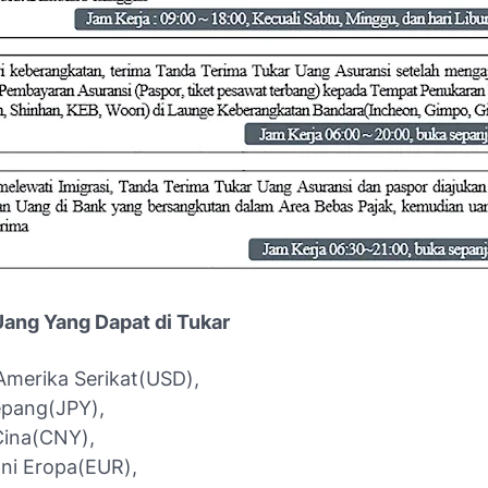
ang Yang Dapat di Tukar
Amerika Serikat(USD),
epang(JPY),
Cina(CNY),
ni Eropa(EUR),