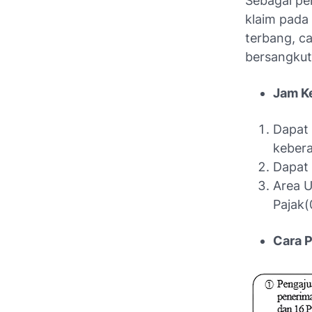
Sebagai per
klaim pada
terbang, c
bersangkuta
Jam K
Dapat 
kebera
Dapat 
Area U
Pajak(
Cara 