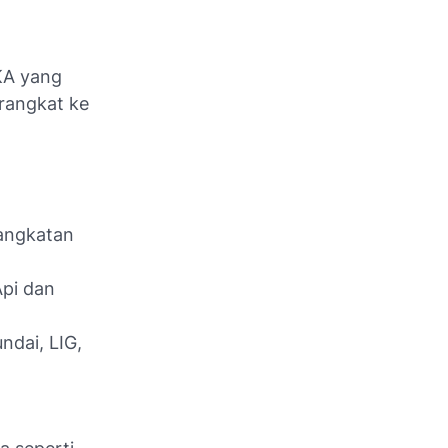
KA yang
rangkat ke
rangkatan
Api dan
ndai, LIG,