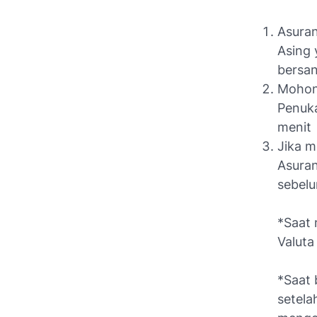
Asuran
Asing 
bersan
Mohon 
Penuka
menit
Jika m
Asuran
sebel
*Saat 
Valuta
*Saat 
setela